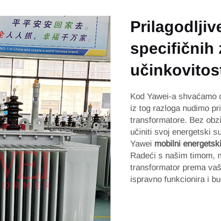
Prilagodljiv
specifičnih
učinkovitos
Kod Yawei-a shvaćamo da
iz tog razloga nudimo p
transformatore. Bez obzir
učiniti svoj energetski s
Yawei
mobilni energetsk
Radeći s našim timom, m
transformator prema vaš
ispravno funkcionira i b