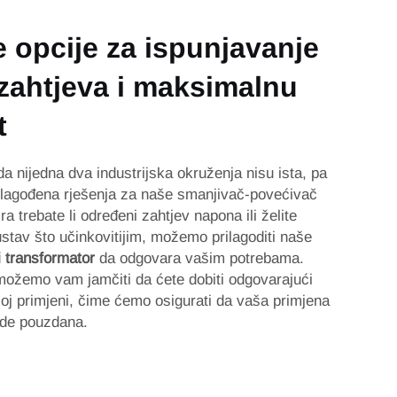
e opcije za ispunjavanje
 zahtjeva i maksimalnu
t
 nijedna dva industrijska okruženja nisu ista, pa
rilagođena rješenja za naše smanjivač-povećivač
a trebate li određeni zahtjev napona ili želite
ustav što učinkovitijim, možemo prilagoditi naše
i transformator
da odgovara vašim potrebama.
ožemo vam jamčiti da ćete dobiti odgovarajući
oj primjeni, čime ćemo osigurati da vaša primjena
ude pouzdana.