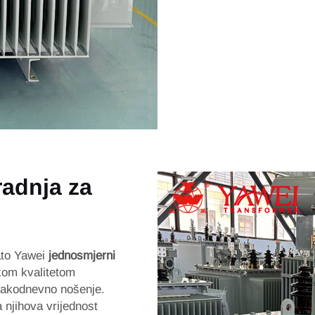
gradnja za
Zato Yawei
jednosmjerni
skom kvalitetom
 svakodnevno nošenje.
a njihova vrijednost