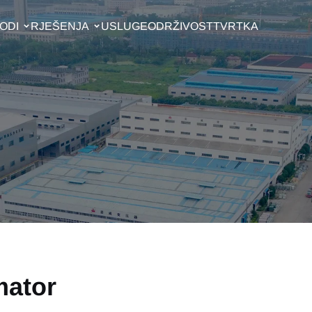
ODI
RJEŠENJA
USLUGE
ODRŽIVOST
TVRTKA
mator