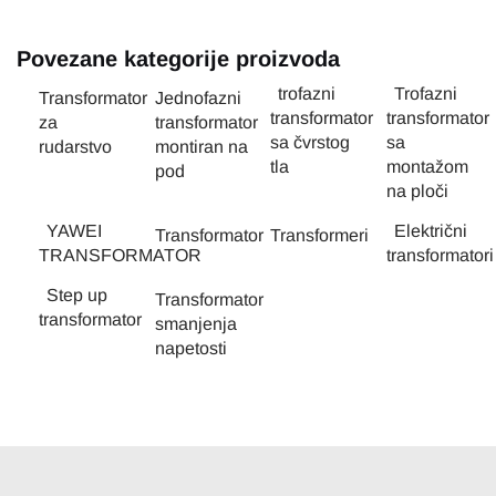
Povezane kategorije proizvoda
trofazni
Trofazni
Transformator
Jednofazni
transformator
transformator
za
transformator
sa čvrstog
sa
rudarstvo
montiran na
tla
montažom
pod
na ploči
YAWEI
Električni
Transformator
Transformeri
TRANSFORMATOR
transformatori
Step up
Transformator
transformator
smanjenja
napetosti