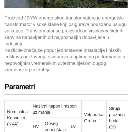
Proizvod JSYW energetskog transformatora je energetski
transformator visoke klase koji osigurava pouzdanu uslugu
za kupce. Transformator se proizvodi od visokokvalitetnih
sirovina nabavljenih od najpoznatijih dobavljača u
industriji.
Različite značajke poput jednostavne instalacije i niskih
troškova održavanja osiguravaju optimalno performanse u
nepovoljnim vremenskim uvjetima tijekom dugog
vremenskog razdoblja.
Parametri
Nazivni napon i raspon
Struja
Nominalna
uzimanja
Vektorska
praznog
k
Kapacitet
Grupa
hoda
s
Opseg
(KVA)
HV
LV
(%)
(
odmještaja