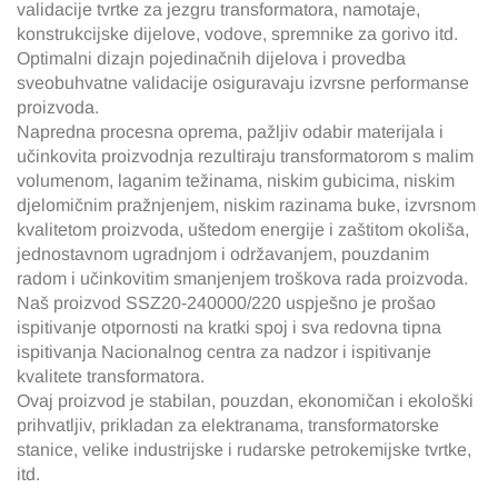
validacije tvrtke za jezgru transformatora, namotaje,
konstrukcijske dijelove, vodove, spremnike za gorivo itd.
Optimalni dizajn pojedinačnih dijelova i provedba
sveobuhvatne validacije osiguravaju izvrsne performanse
proizvoda.
Napredna procesna oprema, pažljiv odabir materijala i
učinkovita proizvodnja rezultiraju transformatorom s malim
volumenom, laganim težinama, niskim gubicima, niskim
djelomičnim pražnjenjem, niskim razinama buke, izvrsnom
kvalitetom proizvoda, uštedom energije i zaštitom okoliša,
jednostavnom ugradnjom i održavanjem, pouzdanim
radom i učinkovitim smanjenjem troškova rada proizvoda.
Naš proizvod SSZ20-240000/220 uspješno je prošao
ispitivanje otpornosti na kratki spoj i sva redovna tipna
ispitivanja Nacionalnog centra za nadzor i ispitivanje
kvalitete transformatora.
Ovaj proizvod je stabilan, pouzdan, ekonomičan i ekološki
prihvatljiv, prikladan za elektranama, transformatorske
stanice, velike industrijske i rudarske petrokemijske tvrtke,
itd.