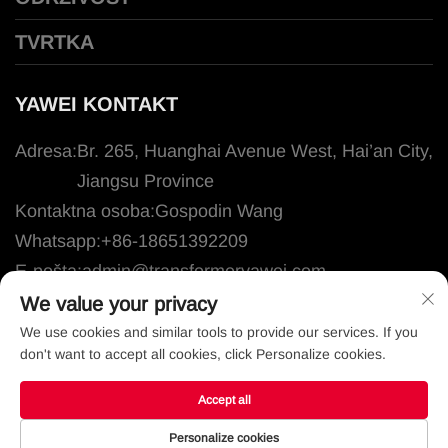
TVRTKA
YAWEI KONTAKT
Adresa:
Br. 265, Huanghai Avenue West, Hai’an City,
Jiangsu Province
Kontaktna osoba:
Gospodin Wang
Whatsapp:
+86-18651392209
E-pošta:
admin@transformeryawei.com
Tehnička podrška:
support@transformeryawei.com
We value your privacy
We use cookies and similar tools to provide our services. If you
don't want to accept all cookies, click Personalize cookies.
Autorsko pravo © 2025. Jiangsu Yawei Transformer
Co., Ltd Sva prava pridržana
Accept all
Privacy Policy
-
Blog
Personalize cookies