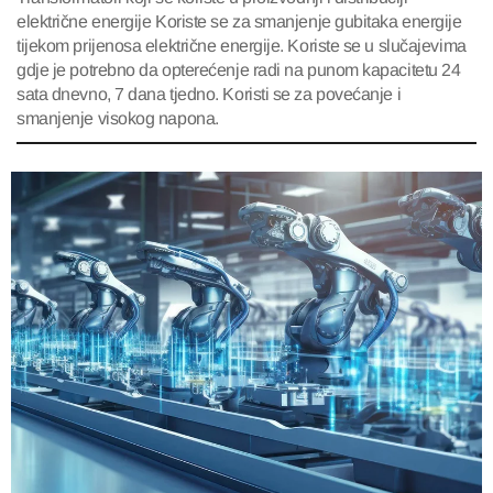
električne energije Koriste se za smanjenje gubitaka energije
tijekom prijenosa električne energije. Koriste se u slučajevima
gdje je potrebno da opterećenje radi na punom kapacitetu 24
sata dnevno, 7 dana tjedno. Koristi se za povećanje i
smanjenje visokog napona.