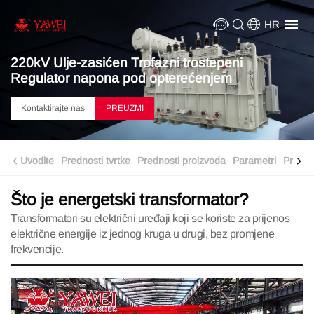
HR
220kV Ulje-zasićen Trofazni trostepeni
Regulator napona pod opterećenjem
Kontaktirajte nas
PREUZMI
Uvodite
Prednosti tvrtke
Prednosti proizvoda
Parametri
Prijave
Što je energetski transformator?
Transformatori su električni uređaji koji se koriste za prijenos
električne energije iz jednog kruga u drugi, bez promjene
frekvencije.