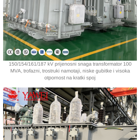
150/154/161/187 kV prijenosni snaga transformator 100
MVA, trofazni, trostruki namotaji, niske gubitke i visoka
otpornost na kratki spoj