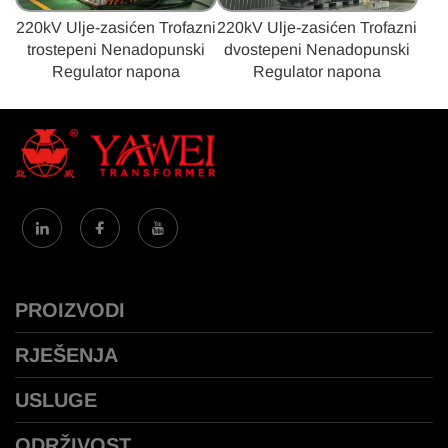
220kV Ulje-zasićen Trofazni
220kV Ulje-zasićen Trofazni
trostepeni Nenadopunski
dvostepeni Nenadopunski
Regulator napona
Regulator napona
PROIZVODI
RJEŠENJA
USLUGE
ODRŽIVOST