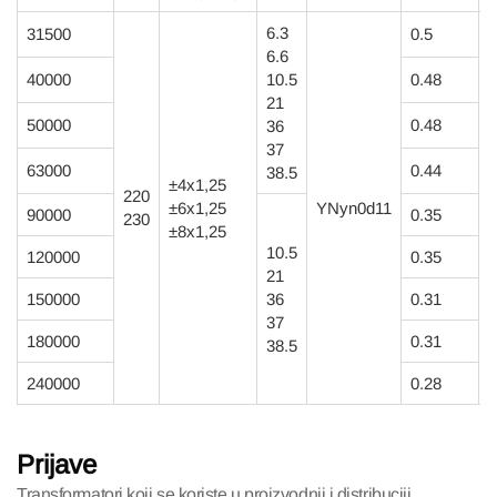
6.3
31500
0.5
6.6
40000
10.5
0.48
21
50000
0.48
36
37
63000
0.44
38.5
±4x1,25
220
±6x1,25
YNyn0d11
H
90000
0.35
230
±8x1,25
10.5
M
120000
0.35
21
150000
36
0.31
37
180000
0.31
38.5
240000
0.28
Prijave
Transformatori koji se koriste u proizvodnji i distribuciji